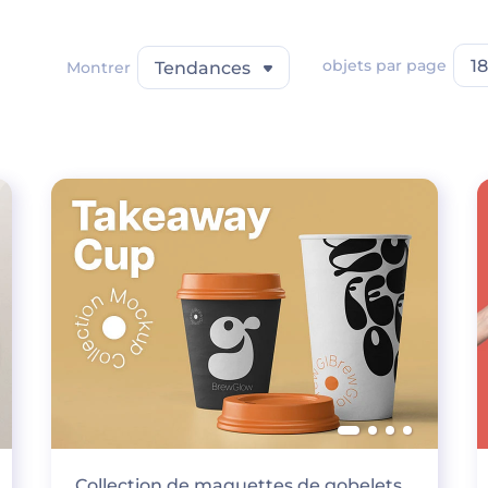
objets par page
18
Montrer
Tendances
Collection de maquettes de gobelets