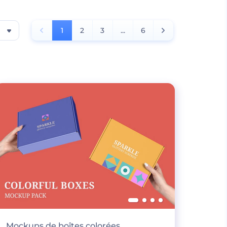
1
2
3
...
6
Mockups de boîtes colorées