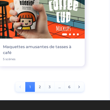
Maquettes amusantes de tasses à
café
5 scènes
1
2
3
...
6