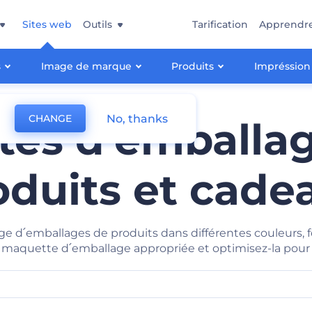
Sites web
Outils
Tarification
Apprendr
s
Image de marque
Produits
Impréssion
No, thanks
CHANGE
es d՛emballa
oduits et cade
՛emballages de produits dans différentes couleurs, for
 maquette d՛emballage appropriée et optimisez-la pour v