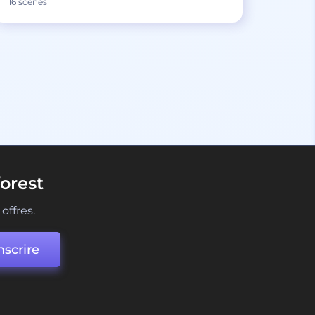
16 scènes
orest
offres.
nscrire