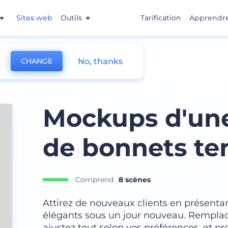
Sites web
Outils
Tarification
Apprendr
No, thanks
CHANGE
Mockups d'une
de bonnets t
Comprend
8 scènes
Attirez de nouveaux clients en présentan
élégants sous un jour nouveau. Remplace
ajustez tout selon vos préférences, et pr