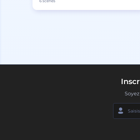
6 scènes
Insc
Soyez 