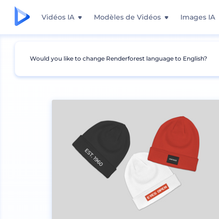
Vidéos IA
Modèles de Vidéos
Images IA
Would you like to change Renderforest language to English?
Mockups
Vêtements
Maquette de chapeau