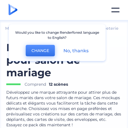
Mockups
Image de marque
Maquette de papeterie
Would you like to change Renderforest language
to English?
Pack de marque
No, thanks
CHANGE
pour salon de
mariage
Comprend
12 scènes
Développez une marque attrayante pour attirer plus de
futurs mariés dans votre salon de mariage. Ces mockups
délicats et élégants vous faciliteront la tâche dans cette
démarche. Choisissez vos mises en page préférées et
prévisualisez vos créations sur des cartes de mariage, des
dépliants, des cartes de visite, des enveloppes, etc.
Essayez ce pack dès maintenant !