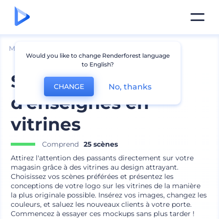
Mockups
Image de marque
Mockup de logo
Would you like to change Renderforest language
to English?
Set de mockups
No, thanks
CHANGE
d'enseignes en
vitrines
Comprend
25 scènes
Attirez l'attention des passants directement sur votre
magasin grâce à des vitrines au design attrayant.
Choisissez vos scènes préférées et présentez les
conceptions de votre logo sur les vitrines de la manière
la plus originale possible. Insérez vos images, changez les
couleurs, et saluez les nouveaux clients à votre porte.
Commencez à essayer ces mockups sans plus tarder !