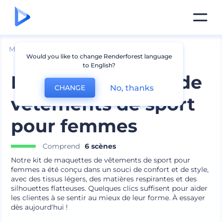
Mockups
Vêtements
Maquette de débardeur
Would you like to change Renderforest language
to English?
Kit de maquettes de
No, thanks
CHANGE
vêtements de sport
pour femmes
Comprend
6 scènes
Notre kit de maquettes de vêtements de sport pour
femmes a été conçu dans un souci de confort et de style,
avec des tissus légers, des matières respirantes et des
silhouettes flatteuses. Quelques clics suffisent pour aider
les clientes à se sentir au mieux de leur forme. À essayer
dès aujourd'hui !