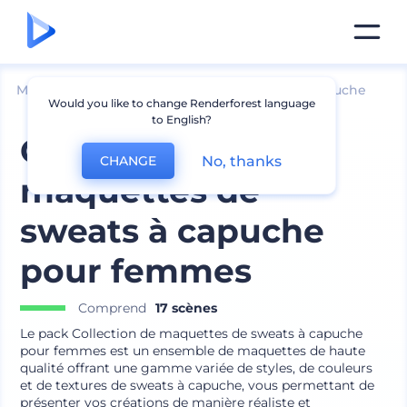
Mockups
Vêtements
Mockup de sweat à capuche
Would you like to change Renderforest language
to English?
Collection de
No, thanks
CHANGE
maquettes de
sweats à capuche
pour femmes
Comprend
17 scènes
Le pack Collection de maquettes de sweats à capuche
pour femmes est un ensemble de maquettes de haute
qualité offrant une gamme variée de styles, de couleurs
et de textures de sweats à capuche, vous permettant de
présenter vos créations de manière réaliste et