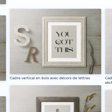
Cadre vertical en bois avec décors de lettres
Cad
sèc