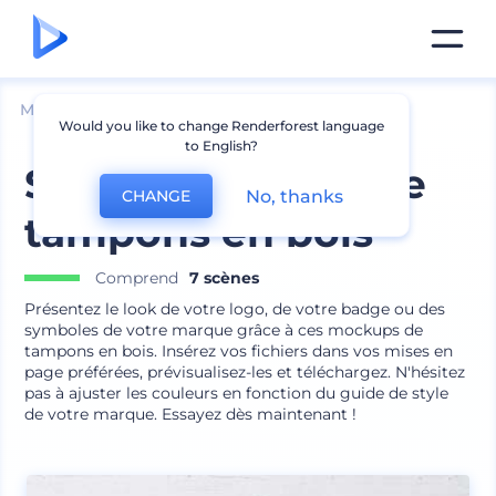
Mockups
Image de marque
Mockup de logo
Would you like to change Renderforest language
to English?
Set de mockups de
No, thanks
CHANGE
tampons en bois
Comprend
7 scènes
Présentez le look de votre logo, de votre badge ou des
symboles de votre marque grâce à ces mockups de
tampons en bois. Insérez vos fichiers dans vos mises en
page préférées, prévisualisez-les et téléchargez. N'hésitez
pas à ajuster les couleurs en fonction du guide de style
de votre marque. Essayez dès maintenant !