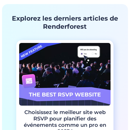
Changez les couleurs si nécessaire
Modifiez le texte de l'espace réservé si nécessaire
Ajoutez le nom du célébrant
Explorez les derniers articles de
Prévisualisez le design final
Renderforest
Téléchargez le modèle et partagez-le avec le célébrant
Choisissez le meilleur site web
RSVP pour planifier des
événements comme un pro en