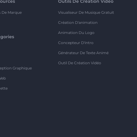
ources
Outils De Création Vidéo
s De Marque
Visualiseur De Musique Gratuit
Création D'animation
Animation Du Logo
gories
Concepteur D'intro
o
Générateur De Texte Animé
Outil De Création Vidéo
eption Graphique
Web
ette