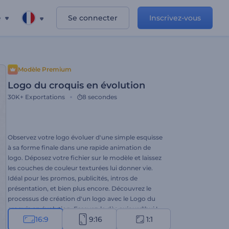
e
Se connecter
Inscrivez-vous
Modèle Premium
Logo du croquis en évolution
30K+
Exportations
8 secondes
Observez votre logo évoluer d'une simple esquisse
à sa forme finale dans une rapide animation de
logo. Déposez votre fichier sur le modèle et laissez
les couches de couleur texturées lui donner vie.
Idéal pour les promos, publicités, intros de
présentation, et bien plus encore. Découvrez le
processus de création d'un logo avec le Logo du
croquis en évolution. Essayez-le dès aujourd'hui !
16:9
9:16
1:1