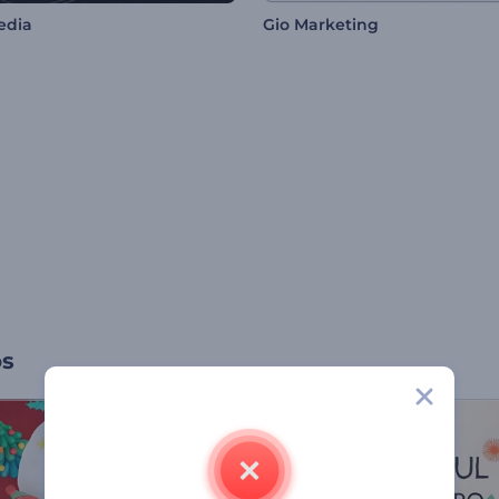
edia
Gio Marketing
os