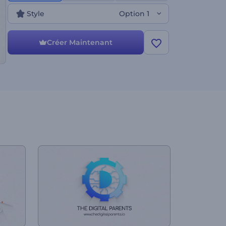
Style
Option 1
Créer Maintenant