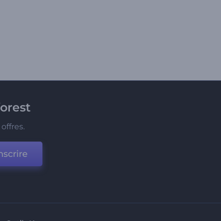
orest
offres.
nscrire