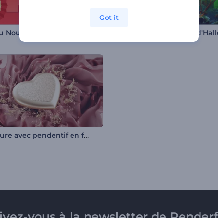
Got it
du Nouvel An chinois
Ouverture avec pendentif en forme de cœur
rivez-vous à la newsletter de Renderf