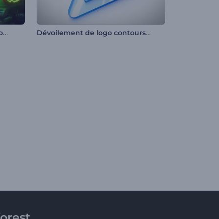
Ouverture cauchemar d'Halloween
Dévoilement de logo contours nets
orest