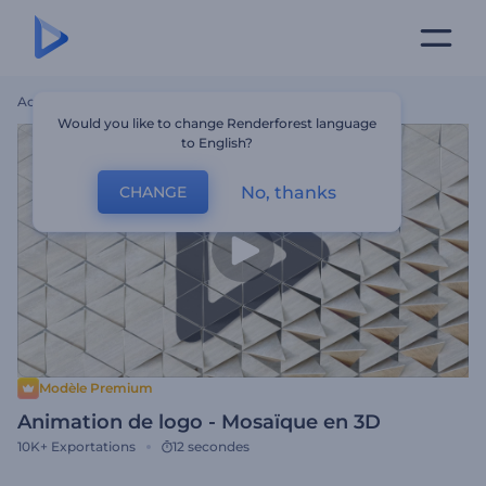
Accueil
Modèles
Animation De Logo - Mosaïque En 3D
Would you like to change Renderforest language
to English?
No, thanks
CHANGE
Modèle Premium
Animation de logo - Mosaïque en 3D
10K+
Exportations
12 secondes