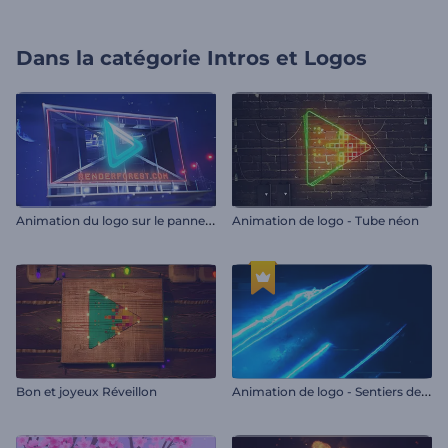
Dans la catégorie
Intros et Logos
A
nimation du logo sur le panneau d'affichage
Animation de logo - Tube néon
A
nimation de logo - Sentiers de lumière
Bon et joyeux Réveillon