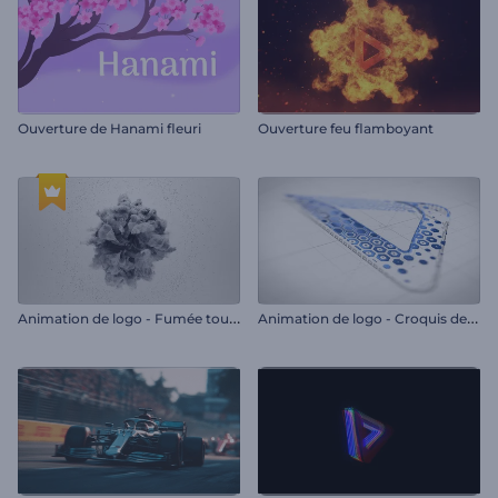
Ouverture de Hanami fleuri
Ouverture feu flamboyant
A
nimation de logo - Fumée tournante
A
nimation de logo - Croquis de l'hexagone