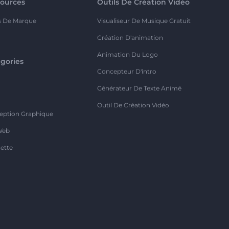
ources
Outils De Création Vidéo
s De Marque
Visualiseur De Musique Gratuit
Création D'animation
Animation Du Logo
gories
Concepteur D'intro
o
Générateur De Texte Animé
Outil De Création Vidéo
eption Graphique
Web
ette