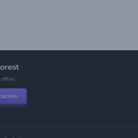
orest
offres.
nscrire