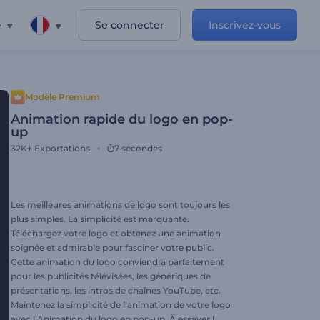
e
Se connecter
Inscrivez-vous
Modèle Premium
Animation rapide du logo en pop-
up
32K+
Exportations
7 secondes
Les meilleures animations de logo sont toujours les
plus simples. La simplicité est marquante.
Téléchargez votre logo et obtenez une animation
soignée et admirable pour fasciner votre public.
Cette animation du logo conviendra parfaitement
pour les publicités télévisées, les génériques de
présentations, les intros de chaînes YouTube, etc.
Maintenez la simplicité de l'animation de votre logo
avec l’Animation du logo en pop-up. À essayer !