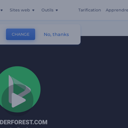
Sites web
Outils
Tarification
Apprendr
p
No, thanks
CHANGE