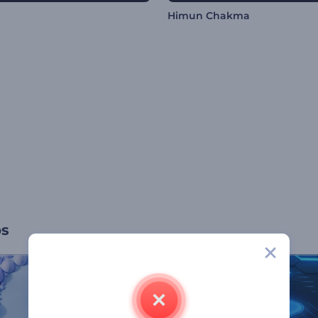
Himun Chakma
os