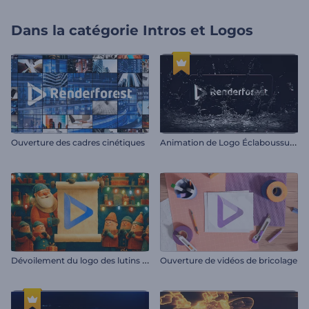
Dans la catégorie
Intros et Logos
A
nimation de Logo Éclaboussure au Ralenti
Ouverture des cadres cinétiques
D
évoilement du logo des lutins du Père Noël
Ouverture de vidéos de bricolage