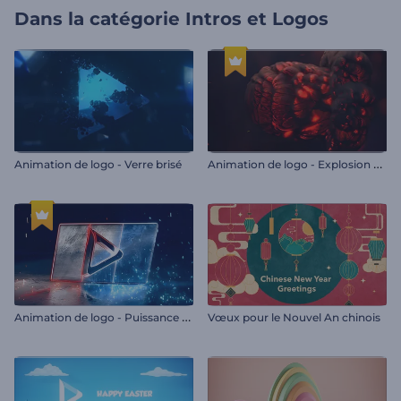
Dans la catégorie
Intros et Logos
A
nimation de logo - Explosion de feu
Animation de logo - Verre brisé
A
nimation de logo - Puissance de l'acier
Vœux pour le Nouvel An chinois