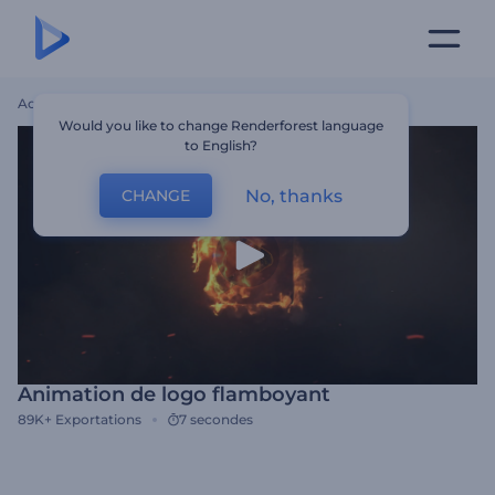
Accueil
Modèles
Animation De Logo Flamboyant
Would you like to change Renderforest language
to English?
No, thanks
CHANGE
Animation de logo flamboyant
89K+
Exportations
7 secondes