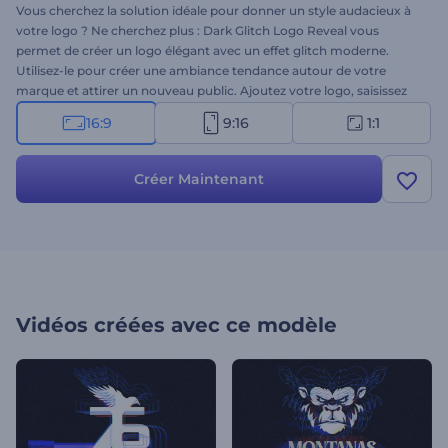
Vous cherchez la solution idéale pour donner un style audacieux à
votre logo ? Ne cherchez plus : Dark Glitch Logo Reveal vous
permet de créer un logo élégant avec un effet glitch moderne.
Utilisez-le pour créer une ambiance tendance autour de votre
marque et attirer un nouveau public. Ajoutez votre logo, saisissez
votre slogan et obtenez une animation de logo professionnelle
16:9
9:16
1:1
(https://www.renderforest.com/logo-animation) pour différents
usages. Idéal pour les promotions d'entreprises technologiques, les
spots télévisés, les ouvertures de chaînes de jeux et bien d'autres
Créer Maintenant
projets créatifs. Essayez-le dès maintenant !
Vidéos créées avec ce modèle