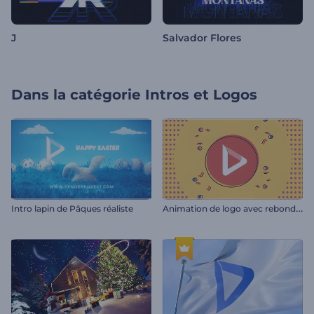
J
Salvador Flores
Dans la catégorie
Intros et Logos
A
nimation de logo avec rebond en 2D
Intro lapin de Pâques réaliste