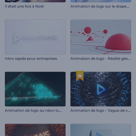
A
nimation de logo sur le drapeau réaliste
Il était une fois à Noël
A
nimation de logo - Réalité géométrique
Intro rapide pour entreprises
A
nimation de logo au néon lumineux
A
nimation de logo - Vague de verre brisé