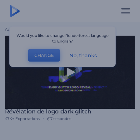
Accueil
Modèles
Révélation De Logo Dark Glitch
Would you like to change Renderforest language
to English?
No, thanks
CHANGE
Révélation de logo dark glitch
47K+
Exportations
7 secondes