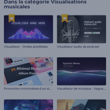
Dans la catégorie
Visualisations
musicales
Visualiseur - Ondes pixellisées
Visualiseur audio de podcast
P
romotion minimaliste d'un album musical
V
isualiseur de musique - Vagues hypnotiques