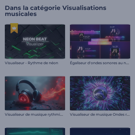
Dans la catégorie
Visualisations
musicales
É
galiseur d'ondes sonores au néon
Visualiseur - Rythme de néon
V
isualiseur de musique rythmique casque
V
isualiseur de musique Ondes rayonnantes