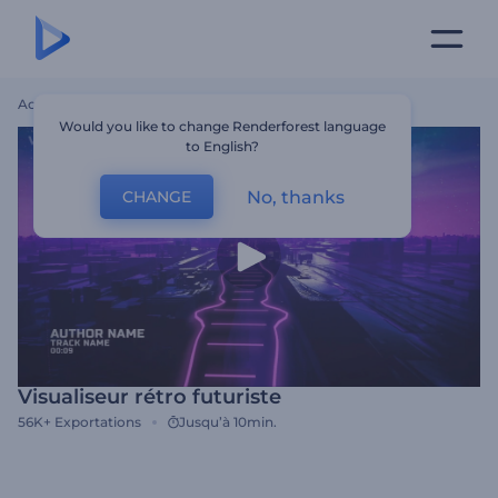
Accueil
Modèles
Visualiseur Rétro Futuriste
Would you like to change Renderforest language
to English?
No, thanks
CHANGE
Visualiseur rétro futuriste
56K+
Exportations
Jusqu’à 10min.