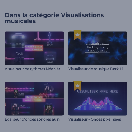
Dans la catégorie
Visualisations
musicales
V
isualiseur de rythmes Néon étincelant
V
isualiseur de musique Dark Lightning
É
galiseur d'ondes sonores au néon
Visualiseur - Ondes pixellisées