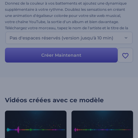
Donnez de la couleur à vos battements et ajoutez une dynamique
supplémentaire à votre rythme. Doublez les sensations en créant
une animation d'égaliseur colorée pour votre site web musical,
votre chaîne YouTube, la sortie d'un album et bien davantage.
Téléchargez votre morceau, tapez le nom de l'artiste et le titre de la
chanson, et appréciez le résultat. Attirez les amateurs de musique
Pas d'espaces réservés (version jusqu'à 10 min)
électro en apportant une touche d'arc-en-ciel à votre titre. Essayez
ce Visualiseur de musique Arc-en-ciel dès aujourd’hui !
Créer Maintenant
Vidéos créées avec ce modèle