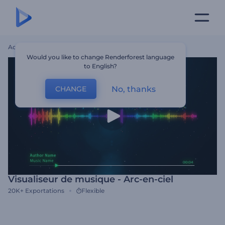
Accueil
Modèles
Visualiseur De Musique - Arc-En-Ciel
Would you like to change Renderforest language
to English?
No, thanks
CHANGE
Visualiseur de musique - Arc-en-ciel
20K+
Exportations
Flexible