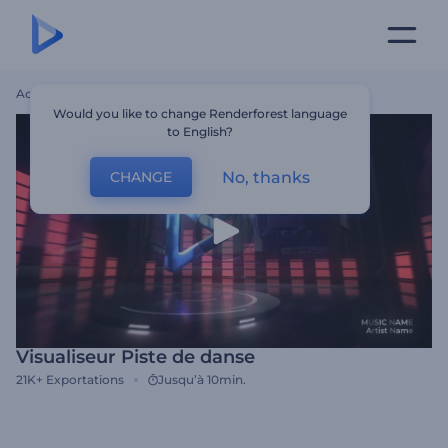
Accueil
Modèles
Visualiseur Piste De Danse
Would you like to change Renderforest language
to English?
No, thanks
CHANGE
Visualiseur Piste de danse
21K+
Exportations
Jusqu’à 10min.