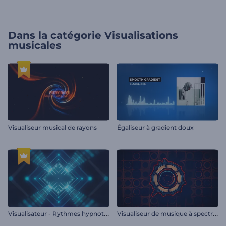
Dans la catégorie
Visualisations
musicales
Visualiseur musical de rayons
Égaliseur à gradient doux
V
isualisateur - Rythmes hypnotiques
V
isualiseur de musique à spectre audio plat