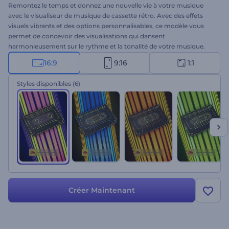
Remontez le temps et donnez une nouvelle vie à votre musique
avec le visualiseur de musique de cassette rétro. Avec des effets
visuels vibrants et des options personnalisables, ce modèle vous
permet de concevoir des visualisations qui dansent
harmonieusement sur le rythme et la tonalité de votre musique.
Téléchargez votre morceau de musique, tapez les noms de la
16:9
9:16
1:1
chanson et de l'artiste, et transportez votre public dans un univers
captivant où l'audio et les visuels rétro s'entremêlent de manière
Styles disponibles
(6)
transparente. Parfait pour les promotions musicales, la sortie d'un
nouveau single ou d'un nouvel album, la promotion de chaînes
musicales à l'ancienne, etc. Créez maintenant et améliorez votre
expérience musicale en mélangeant le passé et le présent !
Créer Maintenant