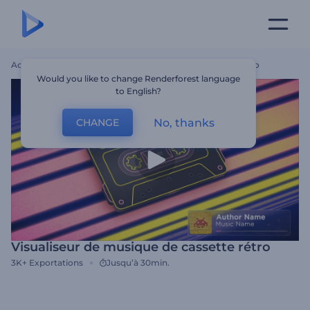
Accueil
Modèles
Visualiseur De Musique De Cassette Rétro
Would you like to change Renderforest language
to English?
No, thanks
CHANGE
Visualiseur de musique de cassette rétro
3K+
Exportations
Jusqu’à 30min.