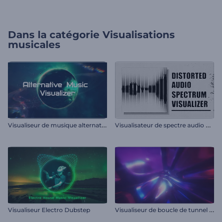
Dans la catégorie
Visualisations
musicales
V
isualiseur de musique alternative
V
isualisateur de spectre audio déformé
V
isualiseur de boucle de tunnel infini
Visualiseur Electro Dubstep