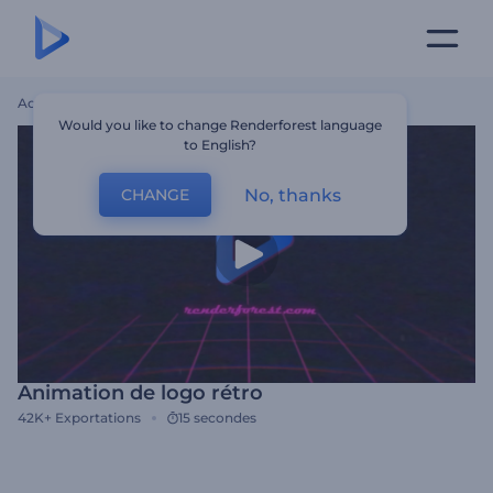
Accueil
Modèles
Animation De Logo Rétro
Would you like to change Renderforest language
to English?
No, thanks
CHANGE
Animation de logo rétro
42K+
Exportations
15 secondes