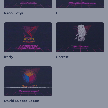
Paco Ek'ryr
B
fredy
Garrett
David Luaces López