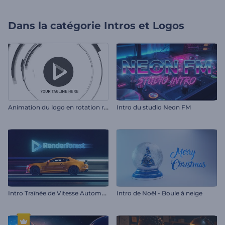
Dans la catégorie
Intros et Logos
A
nimation du logo en rotation rapide
Intro du studio Neon FM
I
ntro Traînée de Vitesse Automobile
Intro de Noël - Boule à neige