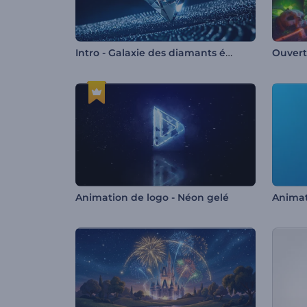
Intro - Galaxie des diamants étincelants
Animation de logo - Néon gelé
Animat