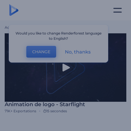
Accueil
Modèles
Animation De Logo - Starflight
Would you like to change Renderforest language
to English?
No, thanks
CHANGE
Animation de logo - Starflight
71K+
Exportations
15 secondes