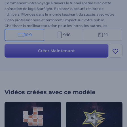
Commencez votre voyage à travers le tunnel spatial avec cette
animation de logo Starflight. Explorez la beauté réaliste de
I'Univers. Plongez dans le monde fascinant du succès avec votre
vidéo professionnelle et renforcez l'impact sur votre public.
Choisissez la meilleure solution pour les intros, les outros, les
présentations d'entreprise, les films cinématographiques, etc.
16:9
9:16
1:1
Dirigez-vous vers de meilleurs lendemains avec l’animation de logo
Starflight. Essayez dès maintenant !
Créer Maintenant
Vidéos créées avec ce modèle