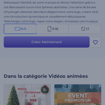
Rehaussez l'identité de votre marque et attirez l'attention grâce à
cet éblouissant ouvre-titre Sphères abstraites. Une série de boules
d'hydrogel vibrantes dévoilent élégamment votre logo, créant ainsi
une introduction dynamique et visuellement éblouissante.
Téléchargez votre logo, tapez votre slogan, choisissez une musique
de fond et prévisualisez pour voir le résultat final. Ce modèle est
16:9
9:16
1:1
idéal pour les entreprises, les startups ou tout autre projet
nécessitant une introduction extraordinaire et attirant l'attention.
Créez dès maintenant et démarquez votre logo avec un
Créer Maintenant
dévoilement qui brille par sa créativité et son caractère unique !
Dans la catégorie
Vidéos animées