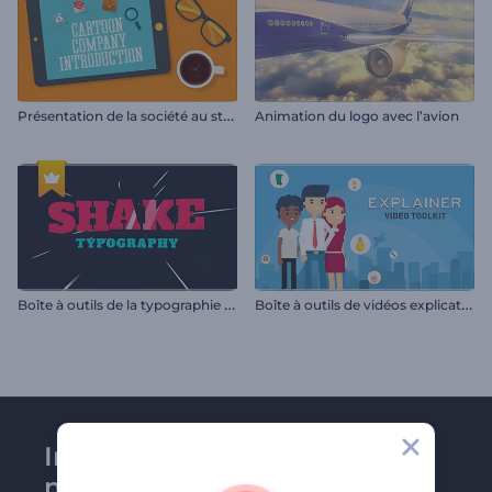
P
résentation de la société au style cartoon
Animation du logo avec l’avion
B
oîte à outils de la typographie mouvante
B
oîte à outils de vidéos explicatives
Inscrivez-vous à la
newsletter de