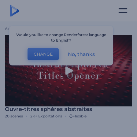
Accueil
Modèles
Ouvre-Titres Sphères Abstraites
Would you like to change Renderforest language
to English?
No, thanks
CHANGE
Ouvre-titres sphères abstraites
20
scènes
2K+
Exportations
Flexible