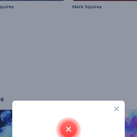
quires
Mark Squires
os