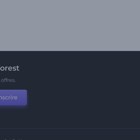
orest
offres.
nscrire