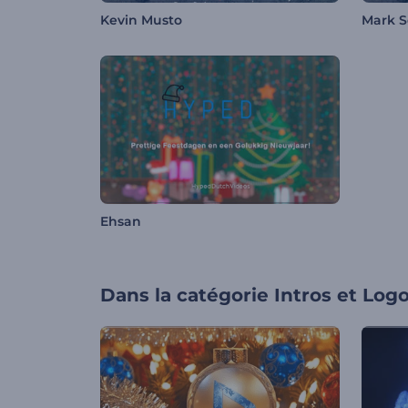
Kevin Musto
Mark S
Ehsan
Dans la catégorie
Intros et Log