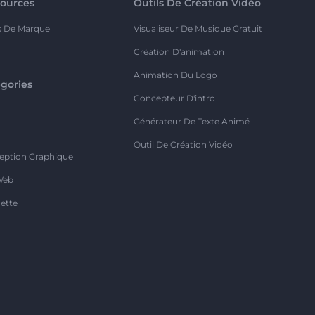
ources
Outils De Création Vidéo
s De Marque
Visualiseur De Musique Gratuit
Création D'animation
Animation Du Logo
gories
Concepteur D'intro
o
Générateur De Texte Animé
Outil De Création Vidéo
eption Graphique
Web
ette