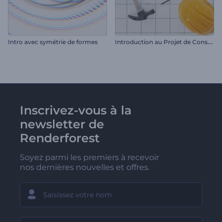
I
ntroduction au Projet de Construction
Intro avec symétrie de formes
Inscrivez-vous à la
newsletter de
Renderforest
Soyez parmi les premiers à recevoir
nos dernières nouvelles et offres.