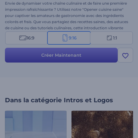
Envie de dynamiser votre chaîne culinaire et de faire une première
impression rafraîchissante ? Utilisez notre "Opener cuisine saine"
pour captiver les amateurs de gastronomie avec des ingrédients
colorés et frais. Que vous partagiez des recettes saines, des astuces
de cuisine ou des tutoriels culinaires, cette introduction vibrante
convient à tous les types de contenus. Importez votre logo, ajoutez
16:9
9:16
1:1
votre texte et sélectionnez une musique dynamique. Parfait pour
les blogueurs food, les chefs ou toute personne passionnée par la
cuisine saine. Essayez dès maintenant !
Créer Maintenant
Dans la catégorie
Intros et Logos