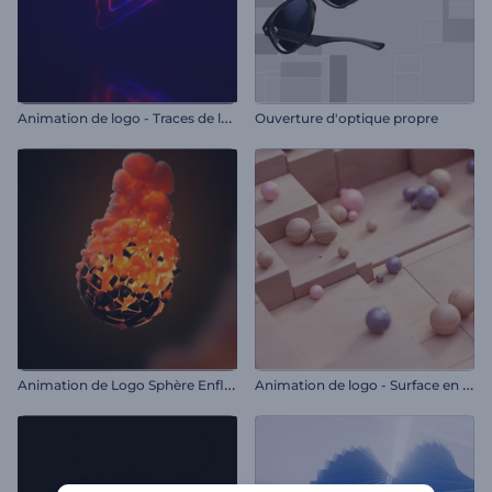
A
nimation de logo - Traces de lumière
Ouverture d'optique propre
A
nimation de Logo Sphère Enflammée
A
nimation de logo - Surface en mosaïque