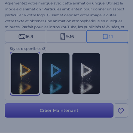
Agrémentez votre marque avec cette animation unique. Utilisez le
modèle d’animation "Particules ambiantes" pour donner un aspect
particulier à votre logo. Glissez et déposez votre image, ajoutez
votre texte et obtenez une animation atmosphérique en quelques
minutes. Parfait pour les intros YouTube, les publicités télévisées, et
bien plus encore. Démarquez-vous dans la foule compétitive.
16:9
9:16
1:1
Essayez dès maintenant !
Styles disponibles
(3)
Créer Maintenant