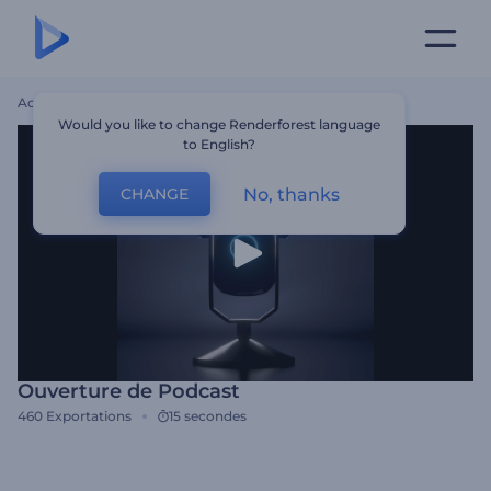
Accueil
Modèles
Ouverture De Podcast
Would you like to change Renderforest language
to English?
No, thanks
CHANGE
Ouverture de Podcast
460
Exportations
15 secondes