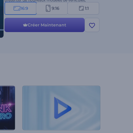
présenter de nouveaux modèles de véhicules,
mettre en avant les avancées technologiques,
16:9
9:16
1:1
présenter les capacités d'une voiture, etc. Créez dès
maintenant !
Créer Maintenant