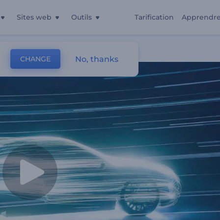
Sites web
Outils
Tarification
Apprendr
No, thanks
CHANGE