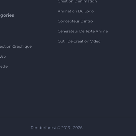
Création D'animation
Animation Du Logo
gories
Concepteur D'intro
o
Générateur De Texte Animé
Outil De Création Vidéo
eption Graphique
Web
ette
Renderforest © 2013 - 2026