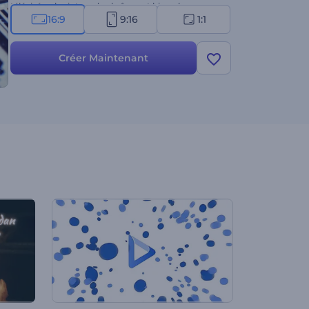
télévisées, les intros de chaînes, et bien plus encore.
16:9
9:16
1:1
Ne ratez pas l'occasion de laisser une impression
durable à tous ceux qui regardent la révélation de
votre logo. Essayez-le tout de suite !
Créer Maintenant