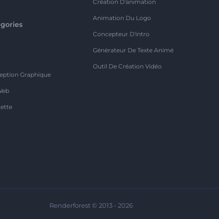
Création D'animation
Animation Du Logo
gories
Concepteur D'intro
o
Générateur De Texte Animé
Outil De Création Vidéo
eption Graphique
Web
ette
Renderforest © 2013 - 2026