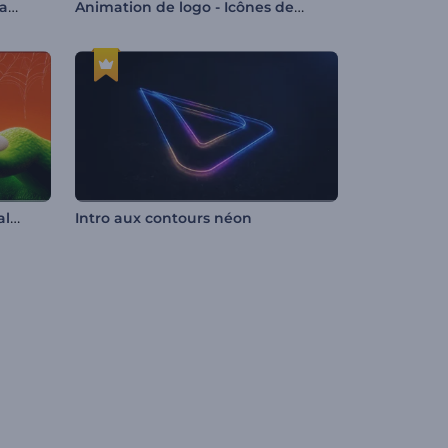
Vidéo opener luminaire de Ramadan
Animation de logo - Icônes des médias sociaux
Introduction à l'araignée d'Halloween
Intro aux contours néon