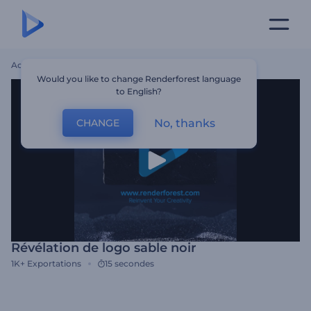
Accueil
Modèles
Révélation De Logo Sable Noir
Would you like to change Renderforest language
to English?
No, thanks
CHANGE
Révélation de logo sable noir
1K+
Exportations
15 secondes