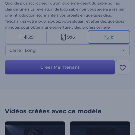
Quoi de plus accrocheur qu'un logo émergeant du sable noir au
clair de lune ? La révélation de logo sable noir vous aidera à réaliser
une introduction étonnante à vos projets en quelques clics.
Téléchargez votre logo, ajoutez votre slogan, et attendez quelques
minutes pour obtenir une ouverture vidéo professionnelle.
Parfaitement adapté aux introductions d'entreprises, aux
16:9
9:16
1:1
ouvertures de présentations, aux publicités télévisées et à de
nombreux autres projets de marque. Essayez-le immédiatement et
Carré | Long
gratuitement !
Créer Maintenant
Vidéos créées avec ce modèle