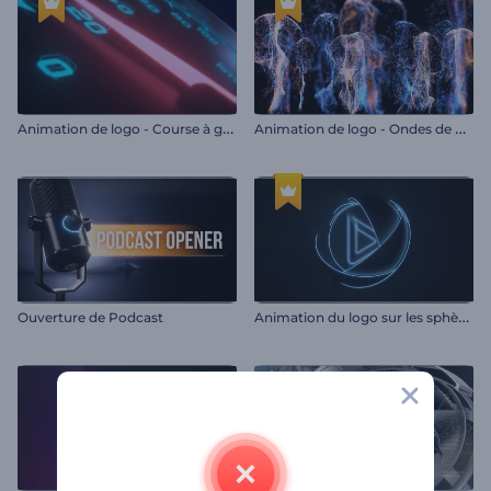
A
nimation de logo - Course à grande vitesse
A
nimation de logo - Ondes de particules ascendantes
A
nimation du logo sur les sphères en 3D
Ouverture de Podcast