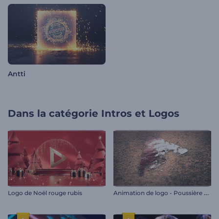
Antti
Dans la catégorie
Intros et Logos
A
nimation de logo - Poussière dans le désert
Logo de Noël rouge rubis