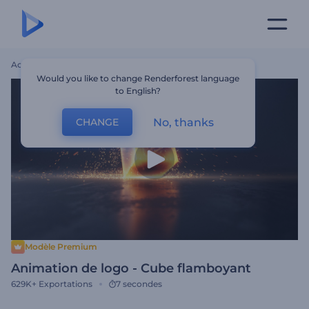
Accueil
Modèles
Animation De Logo - Cube Flamboyant
Would you like to change Renderforest language
to English?
No, thanks
CHANGE
Modèle Premium
Animation de logo - Cube flamboyant
629K+
Exportations
7 secondes