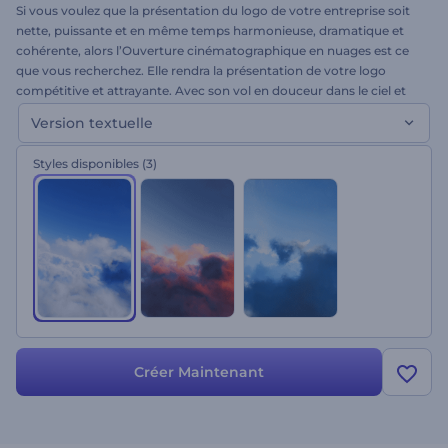
Si vous voulez que la présentation du logo de votre entreprise soit
nette, puissante et en même temps harmonieuse, dramatique et
cohérente, alors l’Ouverture cinématographique en nuages est ce
que vous recherchez. Elle rendra la présentation de votre logo
compétitive et attrayante. Avec son vol en douceur dans le ciel et
ses effets sonores cinématographiques, ce modèle est parfait pour
Version textuelle
les films, les mariages, les présentations de marques et bien plus. Il
est disponible en trois versions : jour, coucher du soleil et nuit. Il
Styles disponibles
(3)
vous suffit de choisir la version que vous préférez, de télécharger
votre logo, de taper votre texte et de profiter de l'intro la plus
spectaculaire qui soit. À essayer !
Créer Maintenant