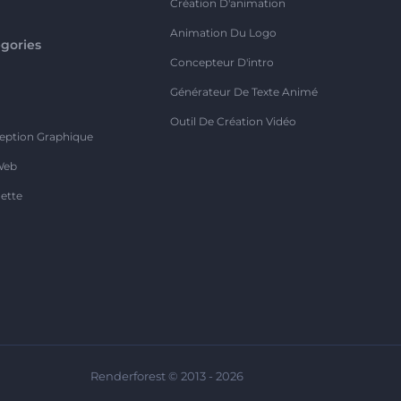
Création D'animation
Animation Du Logo
gories
Concepteur D'intro
o
Générateur De Texte Animé
Outil De Création Vidéo
eption Graphique
Web
ette
Renderforest © 2013 - 2026