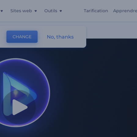
Sites web
Outils
Tarification
Apprendr
No, thanks
CHANGE