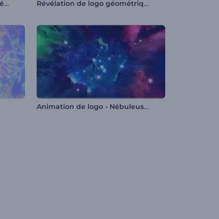
Intro rapide en couches de néon
Révélation de logo géométrique 3D
Animation de logo - Nébuleuse incandescente