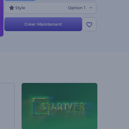
promotions de marques, aux présentations de
Style
Option 1
produits technologiques, et bien plus encore.
Essayez-le maintenant !
Créer Maintenant