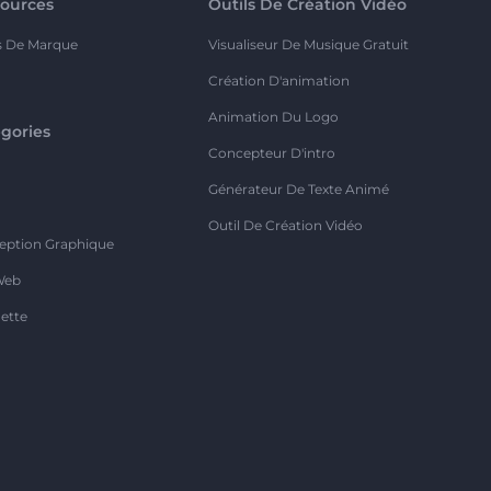
ources
Outils De Création Vidéo
s De Marque
Visualiseur De Musique Gratuit
Création D'animation
Animation Du Logo
gories
Concepteur D'intro
o
Générateur De Texte Animé
Outil De Création Vidéo
eption Graphique
Web
ette