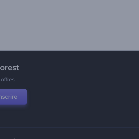
orest
offres.
nscrire