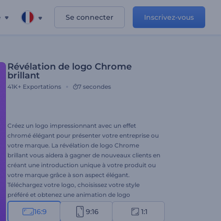
e
Se connecter
Inscrivez-vous
Révélation de logo Chrome
brillant
41K+
Exportations
7 secondes
Créez un logo impressionnant avec un effet
chromé élégant pour présenter votre entreprise ou
votre marque. La révélation de logo Chrome
brillant vous aidera à gagner de nouveaux clients en
créant une introduction unique à votre produit ou
votre marque grâce à son aspect élégant.
Téléchargez votre logo, choisissez votre style
préféré et obtenez une animation de logo
professionnelle en quelques clics. Parfaitement
16:9
9:16
1:1
adapté aux présentations d'entreprises, aux