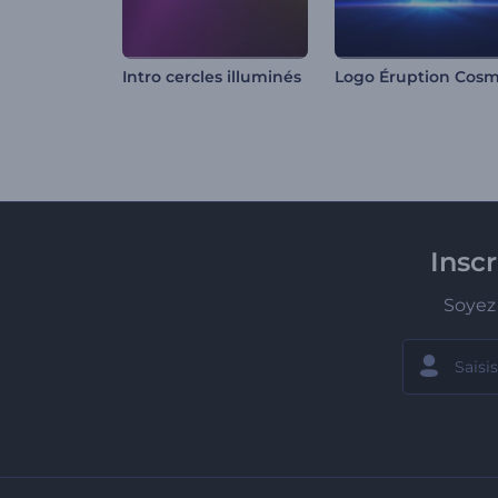
Intro cercles illuminés
Insc
Soyez 