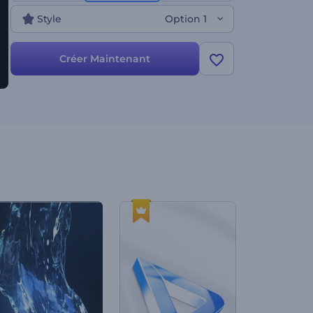
à leur marque. Créez dès maintenant et donnez à
Style
Option 1
vos vidéos un début mémorable !
Créer Maintenant