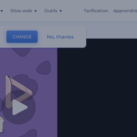
Sites web
Outils
Tarification
Apprendr
No, thanks
CHANGE