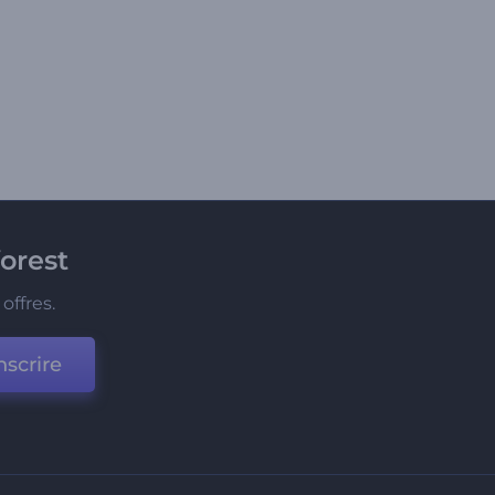
orest
offres.
nscrire