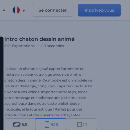
e
Se connecter
Inscrivez-vous
Intro chaton dessin animé
5K+
Exportations
7 secondes
Laissez un chaton enjoué capter l'attention et
mettre en valeur votre logo avec notre Intro
chaton dessin animé. Ce modèle est un modèle de
plaisir et d'énergie, conçu pour ajouter une touche
vivante à vos vidéos. Importez votre logo, tapez
votre message et choisissez une piste musicale
accrocheuse dans notre vaste bibliothèque
musicale, et le tour est joué ! Parfait pour des
introductions et des ouvertures attrayantes
destinées aux amoureux des animaux, aux enfants
16:9
9:16
1:1
ou à tous ceux qui cherchent à donner du charme