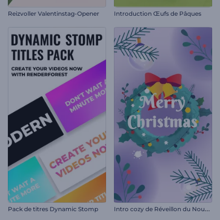
Reizvoller Valentinstag-Opener
Introduction Œufs de Pâques
I
ntro cozy de Réveillon du Nouvel An
Pack de titres Dynamic Stomp