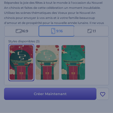
Répandez la joie des fêtes à tout le monde à l'occasion du Nouvel
An chinois et faites de cette célébration un moment inoubliable.
Utilisez les scènes thématiques des Voeux pour le Nouvel An
chinois pour envoyer à vos amis et à votre famille beaucoup
d'amour et de prospérité pour la nouvelle année lunaire. Il ne vous
faudra que quelques minutes pour taper vos vœux de vacances et
16:9
9:16
1:1
obtenir un message de vœux vidéo animé de manière
professionnelle à des fins diverses. Idéal pour les invitations à un
Styles disponibles
(3)
dîner de fête, les ouvertures de présentation, les salutations vidéo et
de nombreuses autres utilisations. Essayez-le maintenant !
Créer Maintenant