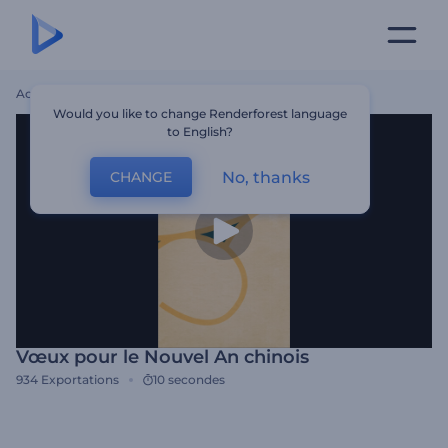
Accueil
Modèles
Vœux Pour Le Nouvel An Chinois
Would you like to change Renderforest language
to English?
No, thanks
CHANGE
Vœux pour le Nouvel An chinois
934
Exportations
10 secondes