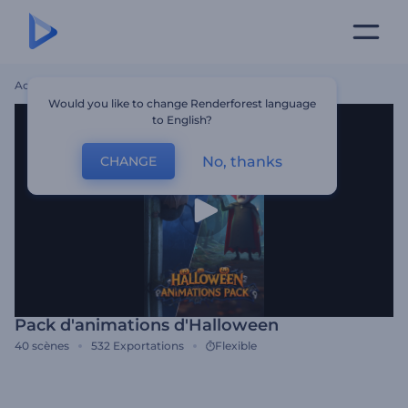
Accueil
Modèles
Pack D'animations D'Halloween
Would you like to change Renderforest language
to English?
No, thanks
CHANGE
Pack d'animations d'Halloween
40
scènes
532
Exportations
Flexible