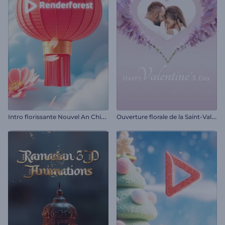
I
ntro florissante Nouvel An Chinois
O
uverture florale de la Saint-Valentin