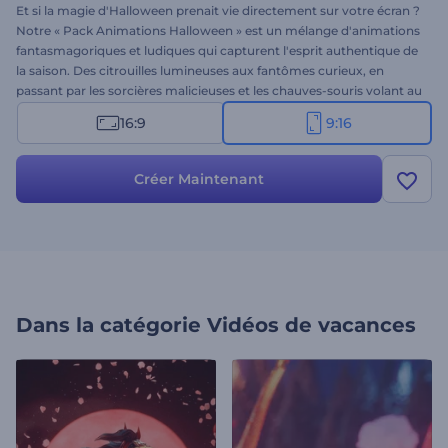
Et si la magie d'Halloween prenait vie directement sur votre écran ?
Notre « Pack Animations Halloween » est un mélange d'animations
fantasmagoriques et ludiques qui capturent l'esprit authentique de
la saison. Des citrouilles lumineuses aux fantômes curieux, en
passant par les sorcières malicieuses et les chauves-souris volant au
clair de lune, ce modèle est parfait pour vos projets de fêtes.
16:9
9:16
Sélectionnez vos scènes préférées et personnalisez-les avec votre
texte, votre logo, une musique de fond ou une voix off. Essayez-le
dès maintenant et laissez la magie d'Halloween opérer !
Créer Maintenant
Dans la catégorie
Vidéos de vacances