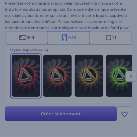
Présentez votre marque avec un élan de créativité grâce à notre
Intro formes abstraites en spirale. Ce modèle dynamique présente
des objets vibrants et en spirale qui révèlent votre logo et captivent
les spectateurs dès le début. Personnalisez-le avec votre logo, le
nom de votre entreprise, votre slogan et une musique de fond pour
créer une introduction unique. Elle est parfaite pour les promotions
16:9
9:16
1:1
de produits ou de services, les intros ou outros de chaînes, les
publicités vidéo, les ouvertures de présentations, etc. Commencez
Styles disponibles
(6)
à créer de superbes intros dès maintenant !
Créer Maintenant