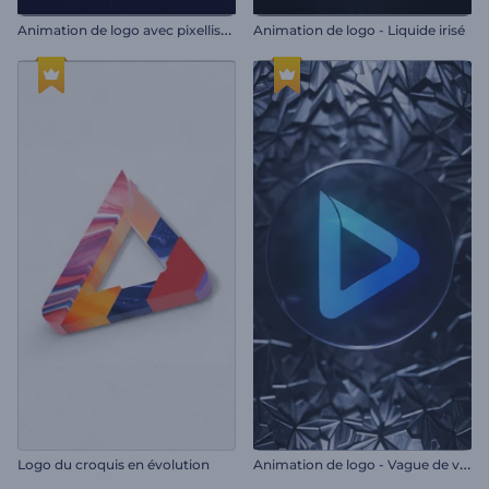
A
nimation de logo avec pixellisation
Animation de logo - Liquide irisé
A
nimation de logo - Vague de verre brisé
Logo du croquis en évolution