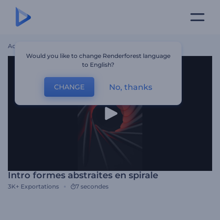
Accueil
Modèles
Intro Formes Abstraites En Spirale
Would you like to change Renderforest language
to English?
No, thanks
CHANGE
Intro formes abstraites en spirale
3K+
Exportations
7 secondes