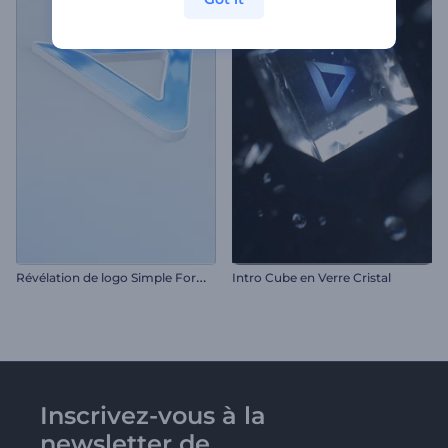
R
évélation de logo Simple Forming
Intro Cube en Verre Cristal
Inscrivez-vous à la
newsletter de