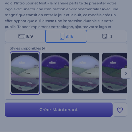
Voici l'Intro Jour et Nuit - la manière parfaite de présenter votre
logo avec une touche d'animation environnementale ! Avec une
magnifique transition entre le jour et la nuit, ce modèle crée un
effet hypnotique qui laissera une impression durable sur votre
public. Tapez simplement votre slogan, ajoutez votre logo et
regardez-le s'animer grâce à des effets naturels et des transitions.
16:9
9:16
1:1
Parfaitement adapté aux promotions de chaînes de télévision, aux
publicités télévisées, aux ouvertures de présentations, aux intros ou
Styles disponibles
(4)
outros géographiques, et bien plus encore. Essayez-le dès
aujourd'hui et donnez une nouvelle dimension à votre logo !
Créer Maintenant