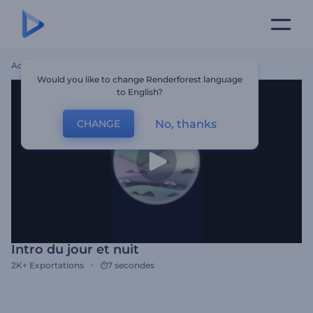
Accueil
Modèles
Intro Du Jour Et Nuit
Would you like to change Renderforest language
to English?
No, thanks
CHANGE
Intro du jour et nuit
2K+
Exportations
7 secondes