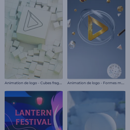
A
nimation de logo - Cubes fragmentés
A
nimation de logo - Formes métalliques