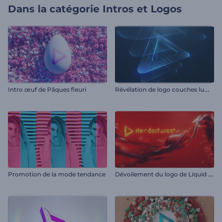
Dans la catégorie
Intros et Logos
R
évélation de logo couches lumineuses
Intro œuf de Pâques fleuri
D
évoilement du logo de Liquid Fusion
Promotion de la mode tendance