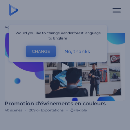
Accueil
Modèles
Promotion D'événements En Couleurs
Would you like to change Renderforest language
to English?
No, thanks
CHANGE
Promotion d'événements en couleurs
40
scènes
209K+
Exportations
Flexible