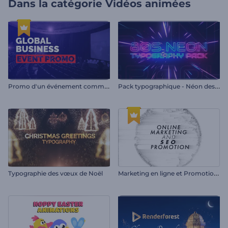
Dans la catégorie
Vidéos animées
P
romo d'un événement commercial mondial
P
ack typographique - Néon des années 80
M
arketing en ligne et Promotion SEO
Typographie des vœux de Noël