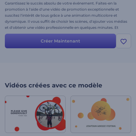
Garantissez le succès absolu de votre événement. Faites-en la
promotion à l'aide d'une vidéo de promotion exceptionnelle et
suscitez l'intérêt de tous grâce à une animation multicolore et
dynamique. Il vous suffit de choisir les scènes, d'ajouter vos médias
et d'obtenir une vidéo professionnelle en quelques minutes. Et
n'oubliez surtout pas d'ajouter une de nos pistes de musique de
fond pour un meilleur résultat. Un modèle parfaitement adapté aux
Créer Maintenant
publicités télévisées, messages vidéo, ouvertures de présentations,
invitations de manifestations et bien plus encore. Essayez-le sans
tarder et soyez à la page !
Vidéos créées avec ce modèle