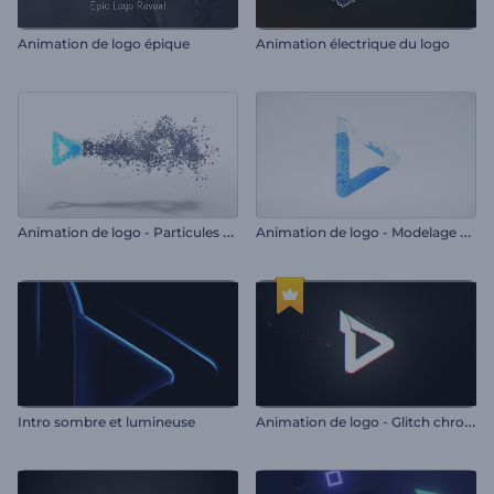
Animation de logo épique
Animation électrique du logo
A
nimation de logo - Particules simples
A
nimation de logo - Modelage en liquide
A
nimation de logo - Glitch chromatique
Intro sombre et lumineuse