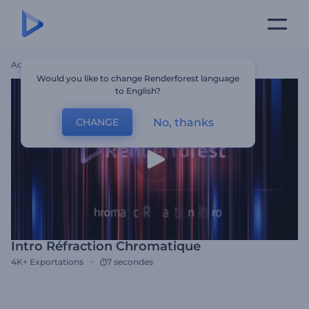
Accueil
Modèles
Intro Réfraction Chromatique
Would you like to change Renderforest language
to English?
No, thanks
CHANGE
Intro Réfraction Chromatique
4K+
Exportations
7 secondes