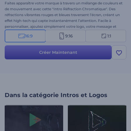
Faites apparaître votre marque à travers un mélange de couleurs et
de mouvement avec cette "Intro Réfraction Chromatique". Des
réfractions vibrantes rouges et bleues traversent l’écran, créant un
effet high-tech qui capte instantanément l’attention. Facile à
personnaliser, ajoutez simplement votre logo, votre message et
une musique de fond, et voyez le résultat prendre vie. Parfait pour
16:9
9:16
1:1
la tech, le gaming, les intros futuristes et tout lancement à fort
impact. Créez-la dès maintenant et marquez les esprits dès la
première seconde !
Créer Maintenant
Dans la catégorie
Intros et Logos