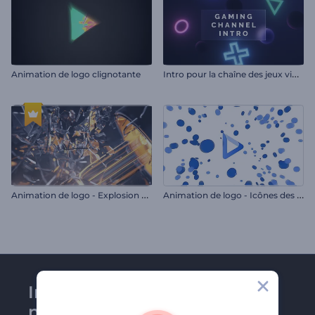
I
ntro pour la chaîne des jeux vidéo
Animation de logo clignotante
A
nimation de logo - Explosion d'ampoule
A
nimation de logo - Icônes des médias sociaux
Inscrivez-vous à la
newsletter de