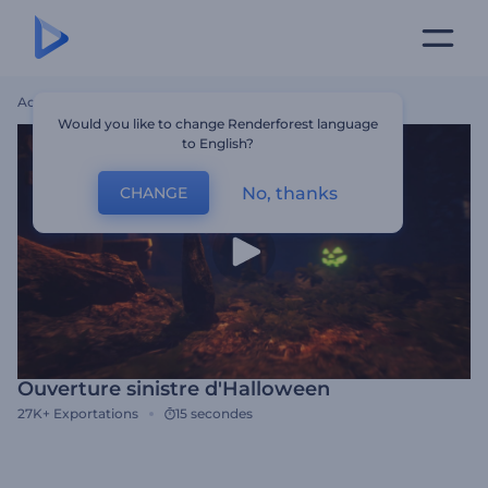
Accueil
Modèles
Ouverture Sinistre D'Halloween
Would you like to change Renderforest language
to English?
No, thanks
CHANGE
Ouverture sinistre d'Halloween
27K+
Exportations
15 secondes