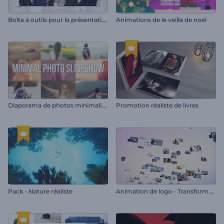
B
oîte à outils pour la présentation de l'entreprise
Animations de le veille de noël
D
iaporama de photos minimaliste
Promotion réaliste de livres
A
nimation de logo - Transformation de l'image
Pack - Nature réaliste