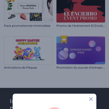
P
romo de l'événement El Encierro
Pack promotionnel minimaliste
P
romotion du succès d'entreprise
Animations de Pâques
Inscrivez-vous à la
newsletter de