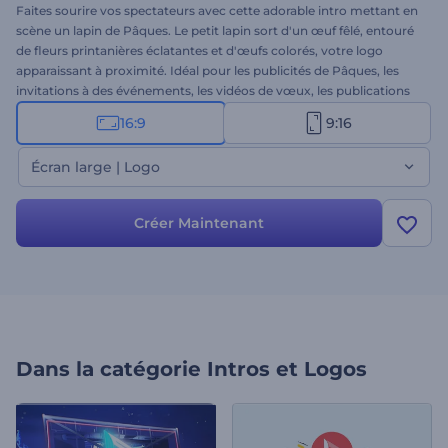
Faites sourire vos spectateurs avec cette adorable intro mettant en
scène un lapin de Pâques. Le petit lapin sort d'un œuf fêlé, entouré
de fleurs printanières éclatantes et d'œufs colorés, votre logo
apparaissant à proximité. Idéal pour les publicités de Pâques, les
invitations à des événements, les vidéos de vœux, les publications
sur les réseaux sociaux, les promotions saisonnières et bien plus
16:9
9:16
encore. Personnalisez-la en quelques secondes en ajoutant votre
logo, votre message de Pâques, votre slogan et votre musique de
Écran large | Logo
fond. Créez-la dès maintenant et accueillez Pâques avec cette
adorable intro !
Créer Maintenant
Dans la catégorie
Intros et Logos