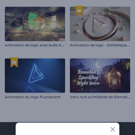
A
nimation de logo avec bulle de liquide
A
nimation de logo - Esthétique du marbre
I
ntro nuit scintillante de Ramadan
Animation du logo fluorescent