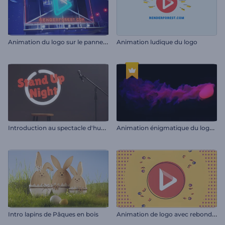
A
nimation du logo sur le panneau d'affichage
Animation ludique du logo
I
ntroduction au spectacle d'humour
A
nimation énigmatique du logo en fumée
A
nimation de logo avec rebond en 2D
Intro lapins de Pâques en bois