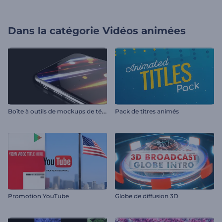
Dans la catégorie
Vidéos animées
B
oîte à outils de mockups de téléphones modernes
Pack de titres animés
Promotion YouTube
Globe de diffusion 3D