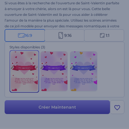
Si vous êtes à la recherche de l'ouverture de Saint-Valentin parfaite
à envoyer à votre chérie, alors on est là pour vous. Cette belle
ouverture de Saint-Valentin est là pour vous aider à célébrer
l’amour de la manière la plus spéciale. Utilisez les scènes animées
de ce joli modèle pour envoyer des messages romantiques à votre
moitié et les faire sentir spécial. Il suffit de taper votre message,
16:9
9:16
1:1
télécharger un logo si nécessaire, et vous obtiendrez une vidéo
professionnelle en quelques secondes. Parfaitement adapté pour
Styles disponibles
(3)
les confessions d’amour, les salutations vidéo, les publicités
télévisées de la Saint-Valentin, les ouvertures de présentation de
vacances, et beaucoup plus de projets créatifs. Essayez maintenant
!
Créer Maintenant