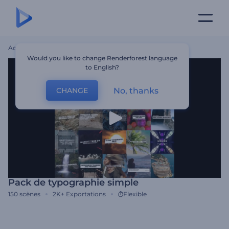
Accueil
Modèles
Pack De Typographie Simple
Would you like to change Renderforest language
to English?
No, thanks
CHANGE
Pack de typographie simple
150
scènes
2K+
Exportations
Flexible