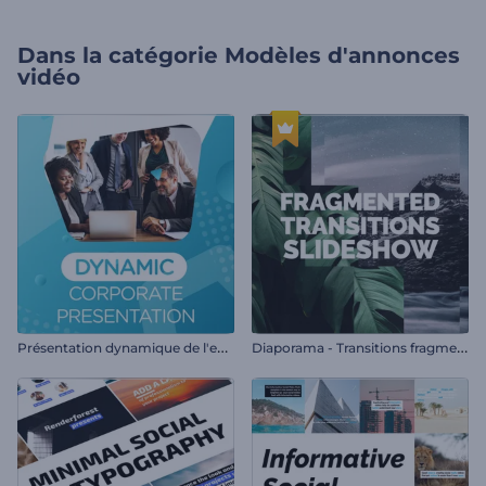
Dans la catégorie
Modèles d'annonces
vidéo
P
résentation dynamique de l'entreprise
D
iaporama - Transitions fragmentées