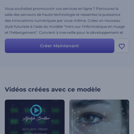
Vous souhaitez promouvoir vos services en ligne ? Parcourez la
salle des serveurs de haute technologie et ressentez la puissance
des innovations numériques par vous-même. Créez un nouveau
style futuriste à l'aide du modèle "Intro sur l'informatique en nuage
et l'hébergement". Convient à merveille pour le développement et
l'hébergement de sites web, les vidéos de haute technologie,
l'informatique en nuage et les services de communication, ainsi
Créer Maintenant
que pour les présentations d'entreprises et bien d'autres choses
encore. Suivez les signaux de données de l'industrie Internet :
téléchargez votre logo et profitez de la cyber-magie !
Vidéos créées avec ce modèle