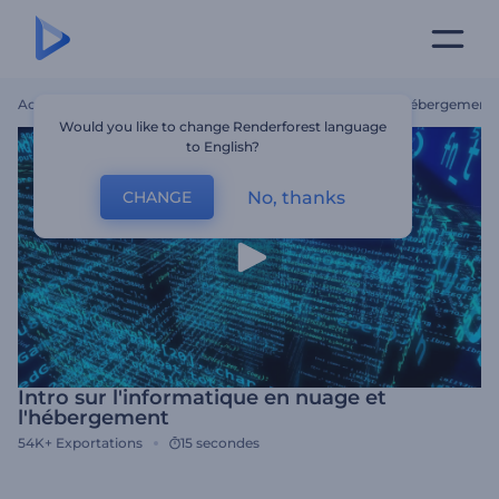
Accueil
Modèles
Intro Sur L'informatique En Nuage Et L'hébergement
Would you like to change Renderforest language
to English?
No, thanks
CHANGE
Intro sur l'informatique en nuage et
l'hébergement
54K+
Exportations
15 secondes