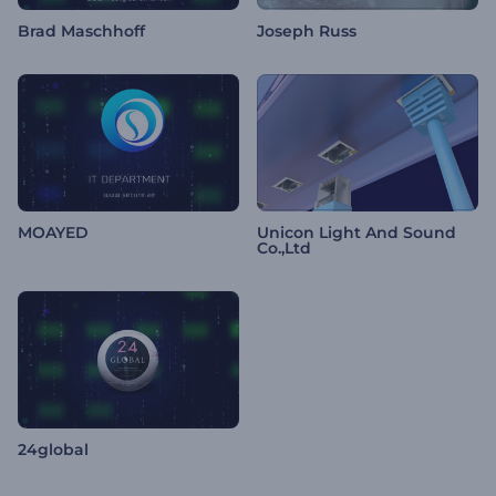
Brad Maschhoff
Joseph Russ
MOAYED
Unicon Light And Sound
Co.,Ltd
24global