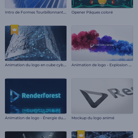
I
ntro de Formes Tourbillonnantes
Opener Pâques coloré
A
nimation du logo en cube cybernétique
A
nimation de logo - Explosion multicolore
A
nimation de logo - Énergie du plasma
Mockup du logo animé