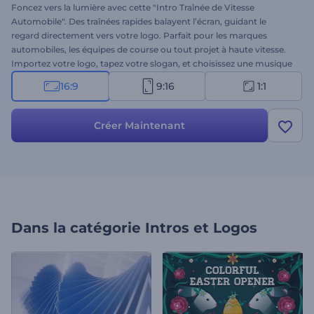
Foncez vers la lumière avec cette "Intro Traînée de Vitesse
Automobile". Des traînées rapides balayent l’écran, guidant le
regard directement vers votre logo. Parfait pour les marques
automobiles, les équipes de course ou tout projet à haute vitesse.
Importez votre logo, tapez votre slogan, et choisissez une musique
d’ambiance à votre image. À utiliser pour les promos, les vidéos
16:9
9:16
1:1
réseaux sociaux ou les présentations qui ont besoin d’un coup de
boost. Lancez-vous sans attendre !
Créer Maintenant
Dans la catégorie
Intros et Logos