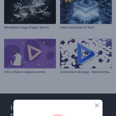
Révélation logo Paper Storm
Intro futuriste Hi-Tech
A
nimation de logo - Recherche sur le web
Intro chaton dessin animé
Inscrivez-vous à la
newsletter de