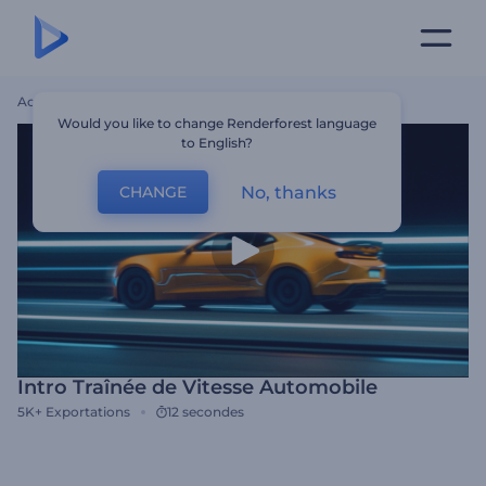
Accueil
Modèles
Intro Traînée De Vitesse Automobile
Would you like to change Renderforest language
to English?
No, thanks
CHANGE
Intro Traînée de Vitesse Automobile
5K+
Exportations
12 secondes